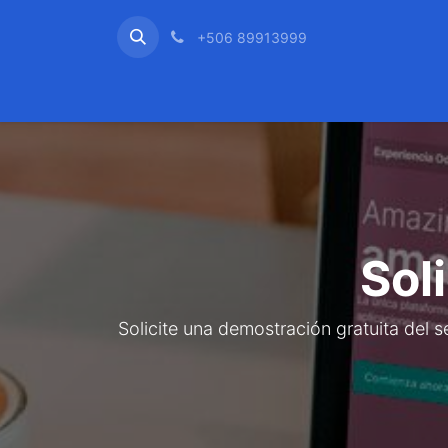
+506 89913999
Inicio
Odoo
Servicio 
Sol
Solicite una demostración gratuita del 