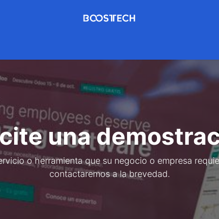
Pymes
Servicios
Contáctenos
Soporte
Iniciar Sesió
icite una demostrac
servicio o herramienta que su negocio o empresa requ
contactaremos a la brevedad.