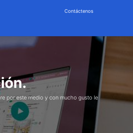
Contáctenos
n
Agendar
Cita
Ayuda
ión.
iere por este medio y con mucho gusto le