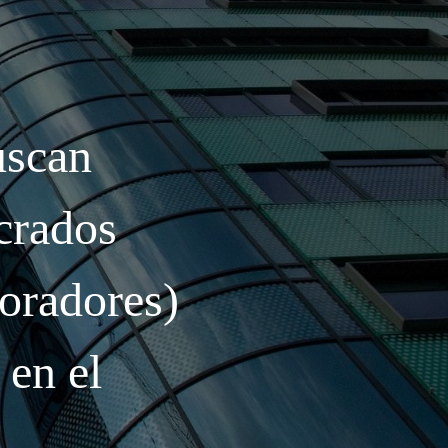
uscan
ucrados
boradores)
 en el