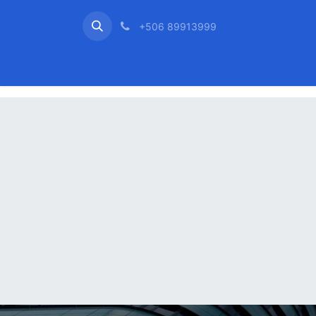
+506 89913999
Inicio
Odoo
Servicio 