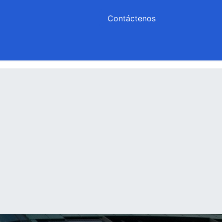
Contáctenos
n
Agendar
Cita
Ayuda