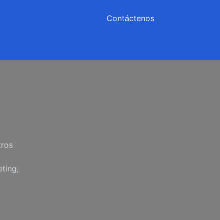
Contáctenos
n
Agendar
Cita
Ayuda
tros
ting,