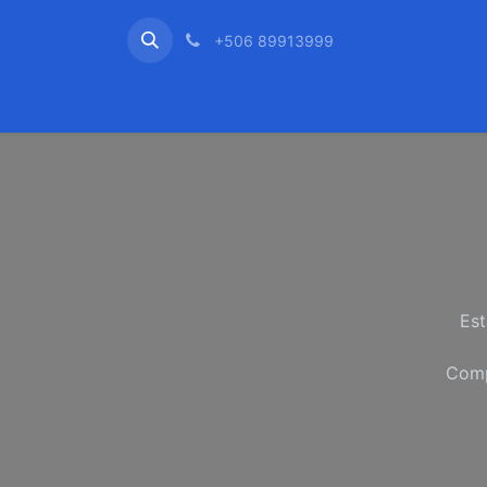
+506 89913999
Inicio
Odoo
Servicio 
Est
Comp